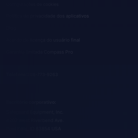
Configurações de cookies
Política de privacidade dos aplicativos
Blog
Acordo de licença do usuário final
Garantia limitada Compass Pro
Telefone
:
208-773-9263
Escritório corporativo
:
Safeguard Equipment, Inc.
4202 West Riverbend Ave.
Post Falls, ID 83854 USA