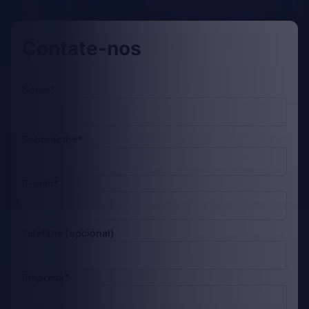
Contate-nos
Nome*
Sobrenome*
E-mail*
Telefone (opcional)
Empresa*