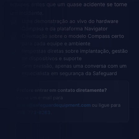
equipes antes que um quase acidente se torne
um incidente.
Uma demonstração ao vivo do hardware
Compass e da plataforma Navigator
Orientação sobre o modelo Compass certo
para cada equipe e ambiente
Respostas diretas sobre implantação, gestão
de dispositivos e suporte
Sem pressão, apenas uma conversa com um
especialista em segurança da Safeguard
Prefere entrar em contato diretamente?
Envie um e-mail para
sales@safeguardequipment.com
ou ligue para
208-773-9263
.