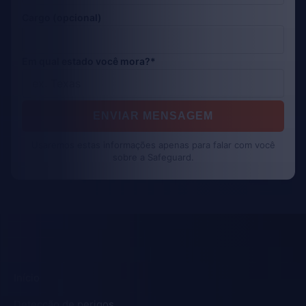
Cargo (opcional)
Em qual estado você mora?*
ENVIAR MENSAGEM
Usaremos estas informações apenas para falar com você
sobre a Safeguard.
Início
Detecção de perigos