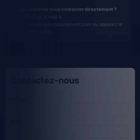
Vous préférez nous contacter directement ?
Envoyez un e-mail à
sales@safeguardequipment.com
ou appelez le
208-773-9263
.
Contactez-nous
Prénom*
Nom*